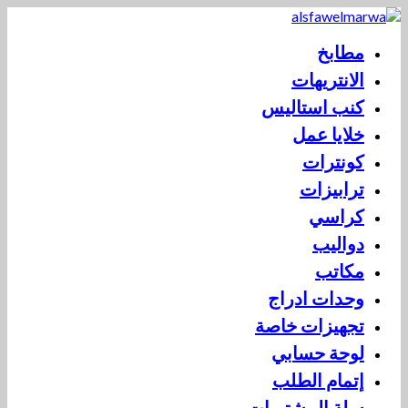
مطابخ
الانتريهات
كنب استاليس
خلايا عمل
كونترات
ترابيزات
كراسي
دواليب
مكاتب
وحدات ادراج
تجهيزات خاصة
لوحة حسابي
إتمام الطلب