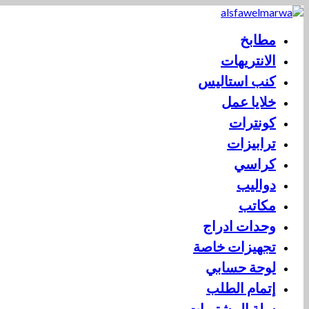
مطابخ
الانتريهات
كنب استاليس
خلايا عمل
كونترات
ترابيزات
كراسي
دواليب
مكاتب
وحدات ادراج
تجهيزات خاصة
لوحة حسابي
إتمام الطلب