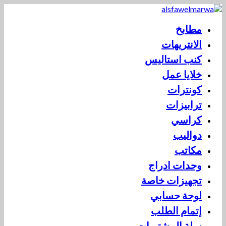
مطابخ
الانتريهات
كنب استاليس
خلايا عمل
كونترات
ترابيزات
كراسي
دواليب
مكاتب
وحدات ادراج
تجهيزات خاصة
لوحة حسابي
إتمام الطلب