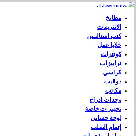
مطابخ
الانتريهات
كنب استاليس
خلايا عمل
كونترات
ترابيزات
كراسي
دواليب
مكاتب
وحدات ادراج
تجهيزات خاصة
لوحة حسابي
إتمام الطلب