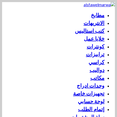
مطابخ
الانتريهات
كنب استاليس
خلايا عمل
كونترات
ترابيزات
كراسي
دواليب
مكاتب
وحدات ادراج
تجهيزات خاصة
لوحة حسابي
إتمام الطلب