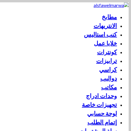
مطابخ
الانتريهات
كنب استاليس
خلايا عمل
كونترات
ترابيزات
كراسي
دواليب
مكاتب
وحدات ادراج
تجهيزات خاصة
لوحة حسابي
إتمام الطلب