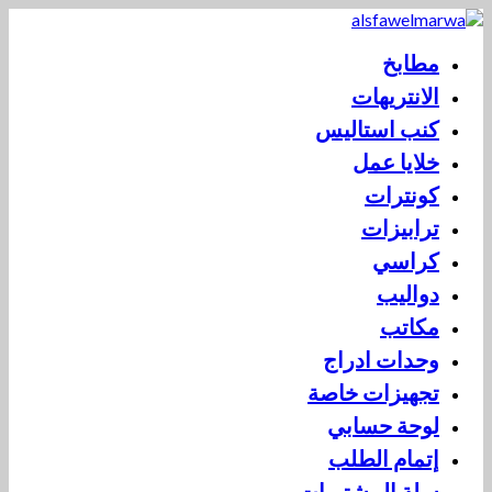
مطابخ
الانتريهات
كنب استاليس
خلايا عمل
كونترات
ترابيزات
كراسي
دواليب
مكاتب
وحدات ادراج
تجهيزات خاصة
لوحة حسابي
إتمام الطلب