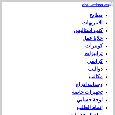
مطابخ
الانتريهات
كنب استاليس
خلايا عمل
كونترات
ترابيزات
كراسي
دواليب
مكاتب
وحدات ادراج
تجهيزات خاصة
لوحة حسابي
إتمام الطلب