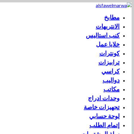
مطابخ
الانتريهات
كنب استاليس
خلايا عمل
كونترات
ترابيزات
كراسي
دواليب
مكاتب
وحدات ادراج
تجهيزات خاصة
لوحة حسابي
إتمام الطلب