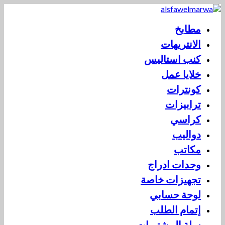
مطابخ
الانتريهات
كنب استاليس
خلايا عمل
كونترات
ترابيزات
كراسي
دواليب
مكاتب
وحدات ادراج
تجهيزات خاصة
لوحة حسابي
إتمام الطلب