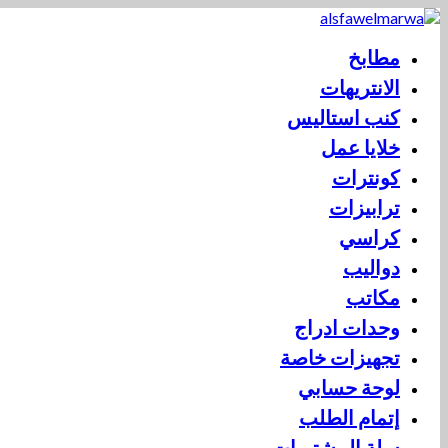
مطابخ
الانتريهات
كنب استاليس
خلايا عمل
كونترات
ترابيزات
كراسي
دواليب
مكاتب
وحدات ادراج
تجهيزات خاصة
لوحة حسابي
إتمام الطلب