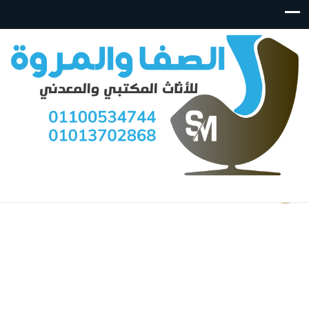
تخفيض!