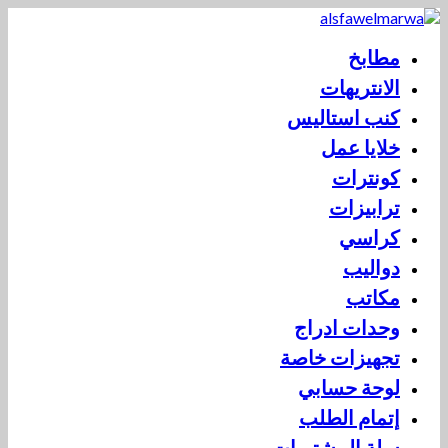
مطابخ
الانتريهات
كنب استاليس
خلايا عمل
كونترات
ترابيزات
كراسي
دواليب
مكاتب
وحدات ادراج
تجهيزات خاصة
لوحة حسابي
إتمام الطلب