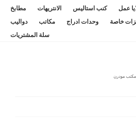
يا عمل
كنب استاليس
الانتريهات
مطابخ
زات خاصة
وحدات ادراج
مكاتب
دواليب
سلة المشتريات
مكتب مودرن